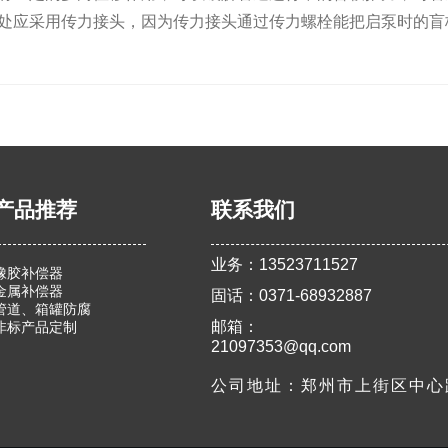
处应采用传力接头，因为传力接头通过传力螺栓能把启泵时的盲
产品推荐
联系我们
业务：13523711527
橡胶补偿器
金属补偿器
固话：0371-68932887
管道、箱罐防腐
邮箱：
非标产品定制
21097353@qq.com
公司地址：郑州市上街区中心路